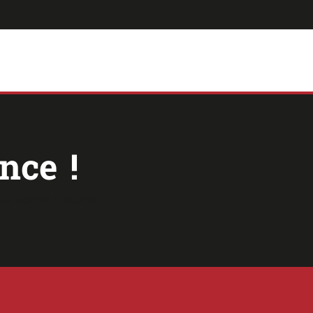
nce !
us portez à Acuria.