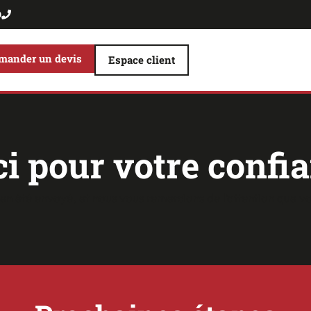
0
mander un devis
Espace client
i pour votre confia
en été envoyé, et nous vous remercions de l’attention que vo