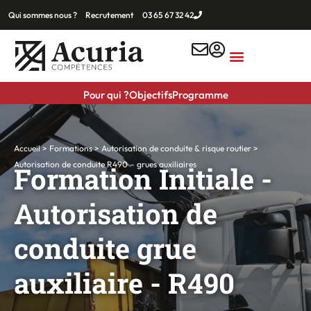
Qui sommes nous ?
Recrutement
03 65 67 32 42
Nos prestations
Pour qui ?
Objectifs
Programme
Accueil
>
Formations
>
Autorisation de conduite & risque routier
>
Autorisation de conduite R490 – grues auxiliaires
Formation Initiale -
Autorisation de
conduite grue
auxiliaire - R490