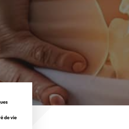
ques
té de vie