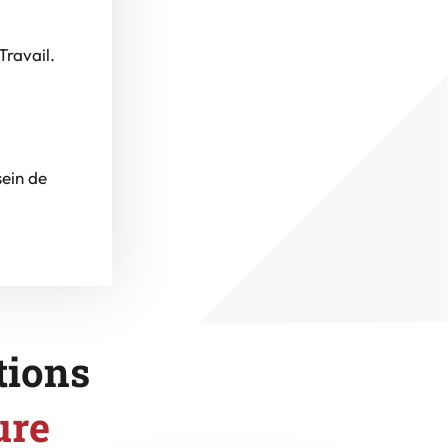
ravail.
x
sein de
tions
ure