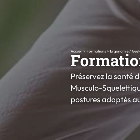
Accueil
>
Formations
>
Ergonomie / Geste
Formation
Préservez la santé d
Musculo-Squelettique
postures adaptés au