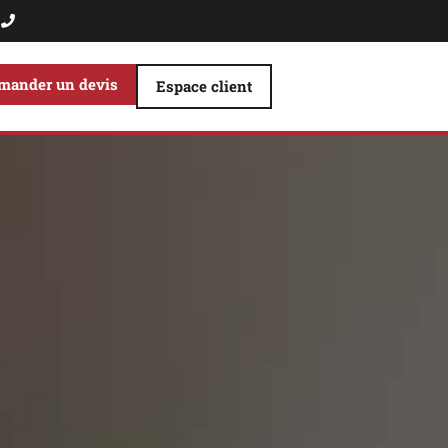
2
mander un devis
Espace client